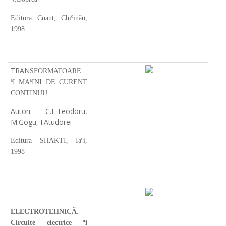
Editura Cuant, Chiºinãu,
1998
TRAN
SFORMATOARE
ªI MAªINI DE CURENT
CONTINUU
Autori: C.E.Teodoru,
M.Gogu, I.Atudorei
Editura SHAKTI, Iaºi,
1998
.
ELECTROTEHNICÃ
Circuite electrice ºi