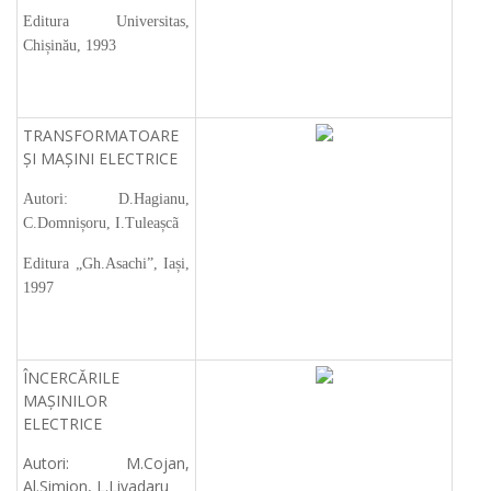
Editura Universitas,
Chișinău, 1993
TRANSFORMATOARE
ȘI MAȘINI ELECTRICE
Autori: D.Hagianu,
C.Domnișoru, I.Tuleașcã
Editura „Gh.Asachi”, Iași,
1997
ÎNCERCĂRILE
MAȘINILOR
ELECTRICE
Autori: M.Cojan,
Al.Simion, L.Livadaru