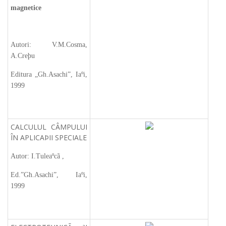
magnetice
Autori: V.M.Cosma,
A.Creþu
Editura „Gh.Asachi”, Iaºi,
1999
CALCULUL CÂMPULUI
ÎN APLICAÞII SPECIALE
Autor: I.Tuleaºcã ,
Ed.”Gh.Asachi”, Iaºi,
1999