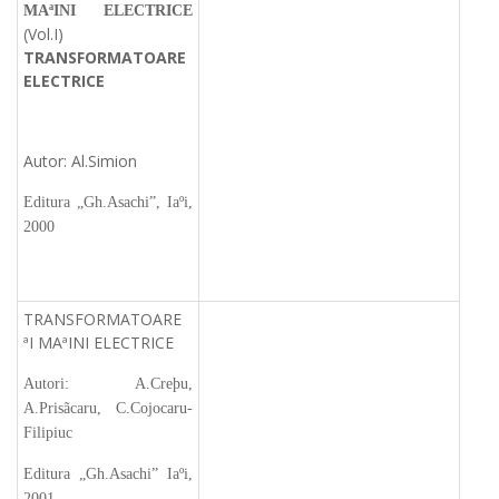
MAªINI ELECTRICE
(Vol.I)
TRANSFORMATOARE
ELECTRICE
Autor: Al.Simion
Editura „Gh.Asachi”, Iaºi,
2000
TRANSFORMATOARE
ªI MAªINI ELECTRICE
Autori: A.Creþu,
A.Prisãcaru, C.Cojocaru-
Filipiuc
Editura „Gh.Asachi” Iaºi,
2001