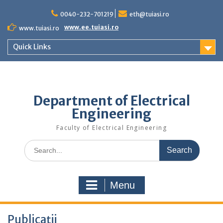
Skip
to
0040-232-701219
eth@tuiasi.ro
content
www.ee.tuiasi.ro
www.tuiasi.ro
Quick Links
Department of Electrical
Engineering
Faculty of Electrical Engineering
Search
for:
Menu
Publicații