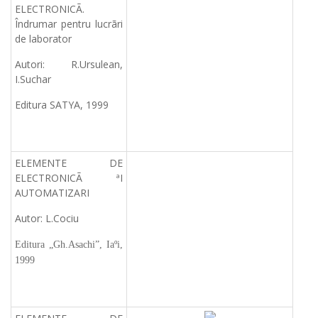
ELECTRONICÃ.
Îndrumar pentru lucrãri
de laborator
Autori: R.Ursulean,
I.Suchar
Editura SATYA, 1999
ELEMENTE DE
ELECTRONICÃ ªI
AUTOMATIZARI
Autor: L.Cociu
Editura „Gh.Asachi”, Iaºi,
1999