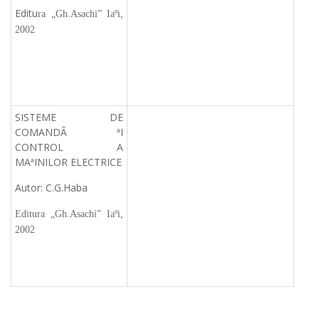
Editu
ra „Gh.Asachi” Iaºi,
2002
SISTEME DE
COMANDÃ ªI
CONTROL A
MAªINILOR ELECTRICE
Autor: C.G.Haba
Editura „Gh.Asachi” Iaºi,
2002