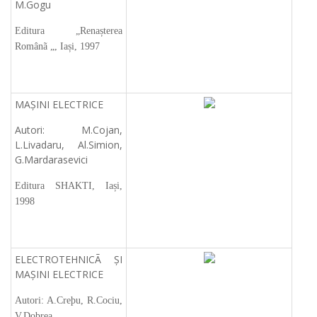
M.Gogu
Editura „Renașterea
Românã „, Iași, 1997
MAȘINI ELECTRICE
Autori: M.Cojan,
L.Livadaru, Al.Simion,
G.Mardarasevici
Editura SHAKTI, Iași,
1998
ELECTROTEHNICÃ ȘI
MAȘINI ELECTRICE
Autori: A.Creþu, R.Cociu,
V.Dobrea