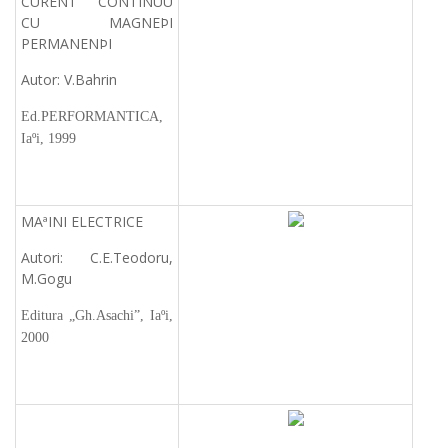
CURENT CONTINUU
CU MAGNEÞI
PERMANENÞI
Autor: V.Bahrin
Ed.PERFORMANTICA,
Iaºi, 1999
MAªINI ELECTRICE
Autori: C.E.Teodoru,
M.Gogu
Editura „Gh.Asachi”, Iaºi,
2000