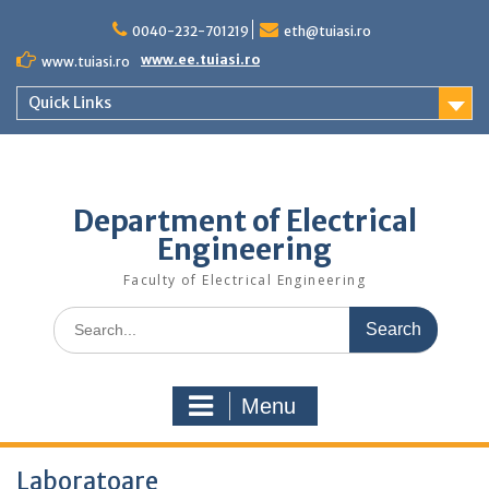
Skip
to
0040-232-701219
eth@tuiasi.ro
content
www.ee.tuiasi.ro
www.tuiasi.ro
Quick Links
Department of Electrical
Engineering
Faculty of Electrical Engineering
Search
for:
Menu
Laboratoare