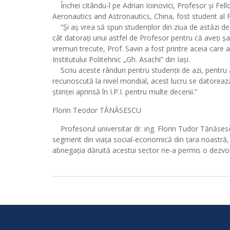
Închei citându-l pe Adrian Ioinovici, Profesor și Fell
Aeronautics and Astronautics, China, fost student al Fac
”Și aș vrea să spun studenților din ziua de astăzi de 
cât datorați unui astfel de Profesor pentru că aveți șan
vremuri trecute, Prof. Savin a fost printre aceia care au
Institutului Politehnic „Gh. Asachi” din Iași.
Scriu aceste rânduri pentru studenții de azi, pentru a-
recunoscută la nivel mondial, acest lucru se datoreaz
științei aprinsă în I.P.I. pentru multe decenii.”
Florin Teodor TĂNĂSESCU
Profesorul universitar dr. ing. Florin Tudor Tănăsesc
segment din viața social-economică din țara noastră, 
abnegația dăruită acestui sector ne-a permis o dezvol