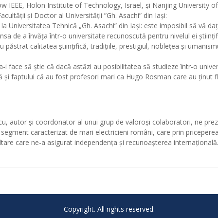
ow IEEE, Holon Institute of Technology, Israel, și Nanjing University of
ultății și Doctor al Universității ”Gh. Asachi” din Iași:
la Universitatea Tehnică „Gh. Asachi” din Iași: este imposibil să vă d
sa de a învăța într-o universitate recunoscută pentru nivelul ei științifi
 păstrat calitatea științifică, tradițiile, prestigiul, noblețea și umanism
i face să știe că dacă astăzi au posibilitatea să studieze într-o univer
ă și faptului că au fost profesori mari ca Hugo Rosman care au ținut f
u, autor și coordonator al unui grup de valoroși colaboratori, ne prez
segment caracterizat de mari electricieni români, care prin priceperea
tare care ne-a asigurat independența și recunoașterea internațională
Copyright. All rights reserved.