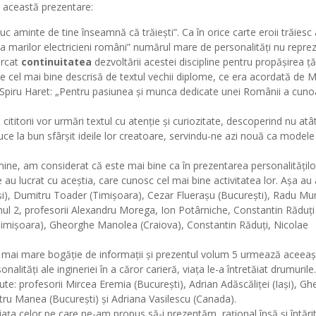
această prezentare:
aminte de tine înseamnă că trăiești”. Ca în orice carte eroii trăiesc 
eria marilor electricieni români” numărul mare de personalități nu repre
arcat
continuitatea
dezvoltării acestei discipline pentru propășirea țări
ste cel mai bine descrisă de textul vechii diplome, ce era acordată de M
i Spiru Haret: „Pentru pasiunea și munca dedicate unei Românii a cunoa
ititorii vor urmări textul cu atenție și curiozitate, descoperind nu atâ
ce la bun sfârșit ideile lor creatoare, servindu-ne azi nouă ca modele
ine, am considerat că este mai bine ca în prezentarea personalitățilo
 au lucrat cu aceștia, care cunosc cel mai bine activitatea lor. Așa au
Iași), Dumitru Toader (Timișoara), Cezar Fluerașu (București), Radu M
lumul 2, profesorii Alexandru Morega, Ion Potârniche, Constantin Răduți
(Timișoara), Gheorghe Manolea (Craiova), Constantin Răduți, Nicolae
.
 mai mare bogăție de informații și prezentul volum 5 urmează aceeaș
alități ale ingineriei în a căror carieră, viața le-a întretăiat drumurile.
ute: profesorii Mircea Eremia (București), Adrian Adăscăliței (Iași), G
tru Manea (București) și Adriana Vasilescu (Canada).
ața celor pe care ne-am propus să-i prezentăm, rațional însă și întări