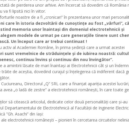
ectată de pierderea unor arhive. Am încercat să dovedim că România 
a fi lipsită nici în viitor.
forturile noastre de a fi „cronicari” în prezentarea unor mari personalit
 care în istoria dezvoltării de cunoștințe au fost „vârfuri”, c
stind memoria unor înaintași din domeniul electrotehnicii și
e alegem modele de urmat pe care generațiile tinere sunt che
ască. Un început care ar trebui continuat !
activ al Academiei Române, în prima ședință care a urmat acestei
i sunt vremelnice de străduințele și de iubirea noastră: cultul
omenesc, continuu învins și continuu din nou învingător”.
 a amintirii lăsate de mari înaintași ai Electrotehnicii cât și un îndemn
 trăite de aceștia, dovedind curajul și înțelegerea că indiferent dacă g
gător.
ciureanu, Directorul „Q” SRL care a finanțat apariția acestei lucrări,
 a avea „o ladă de zestre” a electrotehnicii românești, în care toate ge
 să citească articolul, dedicate celor două personalități care și-au
rul Departamentului de Electrotehnică al Facultății de Inginerie Electric
că ”Gh. Asachi” din Iași:
le electrotehnicii românești – pionieri în cercetarea circuitelor nelinia