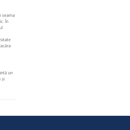
ați seama
c. În
ul
sitate
lacăra
intă un
 și
.