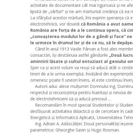
activitate de documentare cât mai riguroasă și ne af
lipsită de „vârfuri” și ne-am mărturisit credința că ea nu v
La sfârșitul acestor mărturii, îmi exprim speranța că e
electrotehnicii, vor dovedi
că România a avut oameni
România are forța de a le continua opera, că cin
„cunoașterea modului lor de a gândi și face” n
le urmeze în drumul lor și de ce nu, să le depășe
Când în anul 1913 Vasile Pârvan a fost ales membru 
consacrări, își destăinuia astfel gândurile
„Două lucrur
amintirii lăsate și cultul entuziast al geniului 
Sper ca și acest volum va reuși să aducă atât o cinstire
tineri de a le urma exemplul, învățând din experiențele
omenesc poate fi uneori învins, el este continuu învin
Autorii aduc alese mulțumiri Domnului ing. Dumitru Cu
respectul și recunoștința pentru înaintași și nevoia de
de electrotehnicieni să-și aducă prinosul …
Recomandăm în mod special Studentelor și Studenților
desfășurat activitatea didactică și de cercetare în cad
Energetică și Informatică Aplicată, Universitatea Tehni
Ing. Adrian A. Adăscăliței: Două personalități ieșene a
parametrice: Gheorghe Savin și Hugo Rosman.