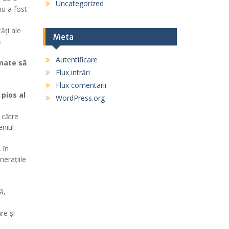
Uncategorized
nu a fost
ăți ale
Meta
ă
Autentificare
mate să
Flux intrări
Flux comentarii
 pios al
WordPress.org
 către
eniul
 în
nerațiile
ă,
re și