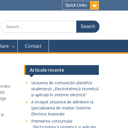
Quick Links
Search
for:
tare
Contact
Articole recente
Sesiunea de comunicări științifice
români.
studențești „Electrotehnică teoretică
ții
și aplicații în sisteme electrice”
eaga
A inceput sesiunea de admitere la
specializarea de master Sisteme
Electrice Avansate
 și
Premierea concursului
„Electrotehnică teoretică și aplicații