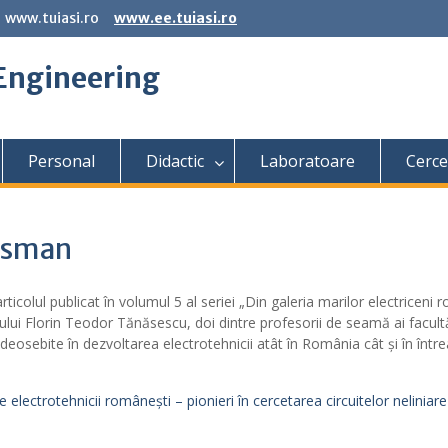
www.tuiasi.ro
www.ee.tuiasi.ro
 Engineering
Personal
Didactic
Laboratoare
Cerce
osman
colul publicat în volumul 5 al seriei „Din galeria marilor electriceni 
lui Florin Teodor Tănăsescu, doi dintre profesorii de seamă ai facultă
deosebite în dezvoltarea electrotehnicii atât în România cât și în într
 electrotehnicii românești – pionieri în cercetarea circuitelor neliniare