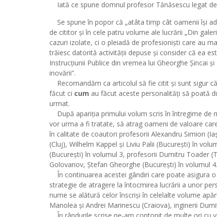
Iată ce spune domnul profesor Tănăsescu legat de 
Se spune în popor că „atâta timp cât oamenii își aduc 
de cititor și în cele patru volume ale lucrării „Din gal
cazuri izolate, ci o pleiadă de profesioniști care au m
trăiesc datorită activității depuse și consider că ea e
Instrucțiunii Publice din vremea lui Gheorghe Șincai ș
inovării”.
Recomandăm ca articolul să fie citit și sunt sigur că c
făcut ci
cum
au făcut aceste personalități să poată du
urmat.
După apariția primului volum scris în întregime de m
vor urma a fi tratate, să atrag oameni de valoare care
în calitate de coautori profesorii Alexandru Simion (
(Cluj), Wilhelm Kappel și Liviu Palii (București) în vo
(București) în volumul 3, profesorii Dumitru Toader 
Golovanov, Ștefan Gheorghe (București) în volumul 4
În continuarea acestei gândiri care poate asigura o
strategie de atragere la întocmirea lucrării a unor person
nume se alătură celor înscriși în celelalte volume apăr
Manolea și Andrei Marinescu (Craiova), inginerii Dumi
În rândurile scrise ne-am contopit de multe ori cu vi