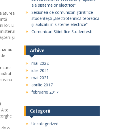
ale sistemelor electrice”
Sesiunea de comunicări științifice
alăturea
studențești „Electrotehnică teoretică
zintă
și aplicații în sisteme electrice”
i lor. Ei
inisterul
Comunicari Stiintifice Studentesti
șterii și
t
ce
au
Arhive
 de
mai 2022
r care
iulie 2021
 apărut
mai 2021
unteanu
aprilie 2017
februarie 2017
i
 Alte
Categorii
heorghe
Uncategorized
t de o