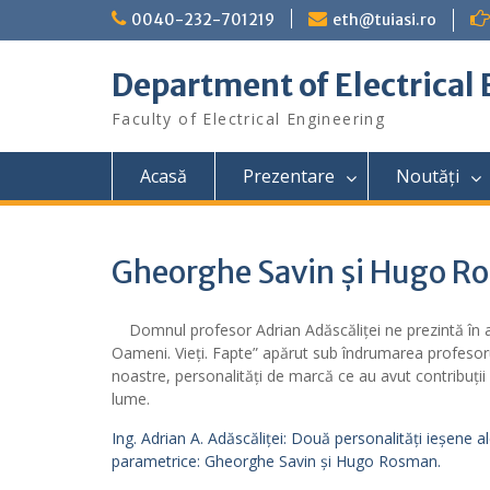
Skip
0040-232-701219
eth@tuiasi.ro
to
content
Department of Electrical
Faculty of Electrical Engineering
Acasă
Prezentare
Noutăți
Gheorghe Savin și Hugo R
Domnul profesor Adrian Adăscăliței ne prezintă în arti
Oameni. Vieți. Fapte” apărut sub îndrumarea profesoru
noastre, personalități de marcă ce au avut contribuții 
lume.
Ing. Adrian A. Adăscăliței: Două personalități ieșene ale
parametrice: Gheorghe Savin și Hugo Rosman.