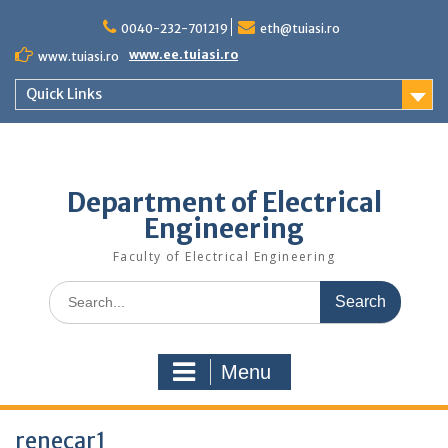
Skip
to
0040-232-701219
eth@tuiasi.ro
content
www.ee.tuiasi.ro
www.tuiasi.ro
Quick Links
Department of Electrical
Engineering
Faculty of Electrical Engineering
Search
for:
Menu
renecar1