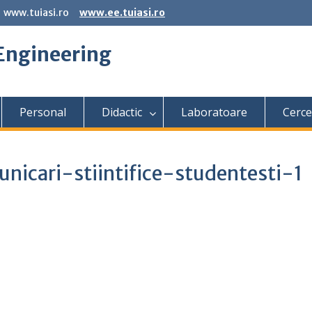
www.tuiasi.ro
www.ee.tuiasi.ro
 Engineering
Personal
Didactic
Laboratoare
Cerce
icari-stiintifice-studentesti-1