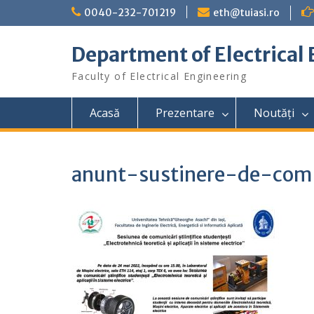
Skip
0040-232-701219
eth@tuiasi.ro
to
content
Department of Electrical
Faculty of Electrical Engineering
Acasă
Prezentare
Noutăți
anunt-sustinere-de-comun