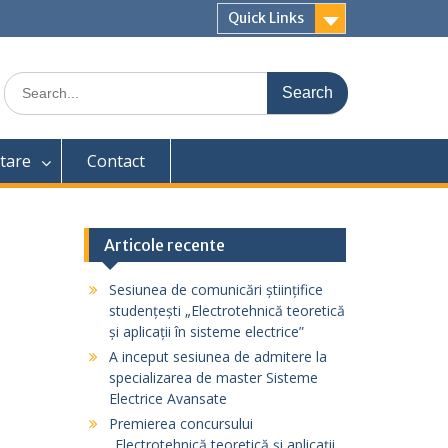
Quick Links
Search
for:
tare
Contact
Articole recente
Sesiunea de comunicări științifice
studențești „Electrotehnică teoretică
și aplicații în sisteme electrice”
A inceput sesiunea de admitere la
specializarea de master Sisteme
Electrice Avansate
Premierea concursului
„Electrotehnică teoretică și aplicații