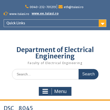
Skip
to
0040-232-701219
eth@tuiasi.ro
content
www.ee.tuiasi.ro
www.tuiasi.ro
Quick Links
Department of Electrical
Engineering
Faculty of Electrical Engineering
Search
for:
Menu
DSC_8045