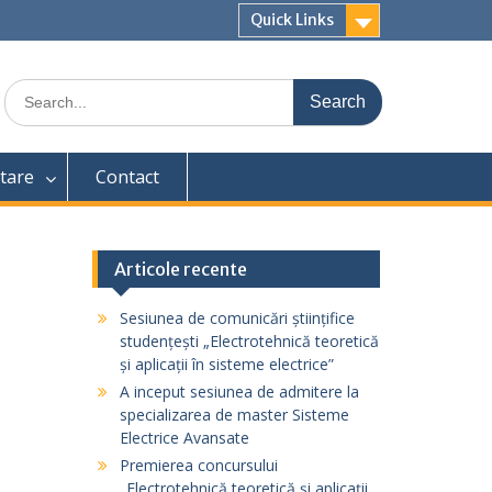
Quick Links
Search
for:
tare
Contact
Articole recente
Sesiunea de comunicări științifice
studențești „Electrotehnică teoretică
și aplicații în sisteme electrice”
A inceput sesiunea de admitere la
specializarea de master Sisteme
Electrice Avansate
Premierea concursului
„Electrotehnică teoretică și aplicații