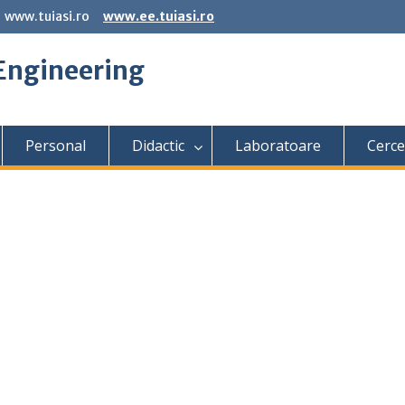
www.tuiasi.ro
www.ee.tuiasi.ro
 Engineering
Personal
Didactic
Laboratoare
Cerce