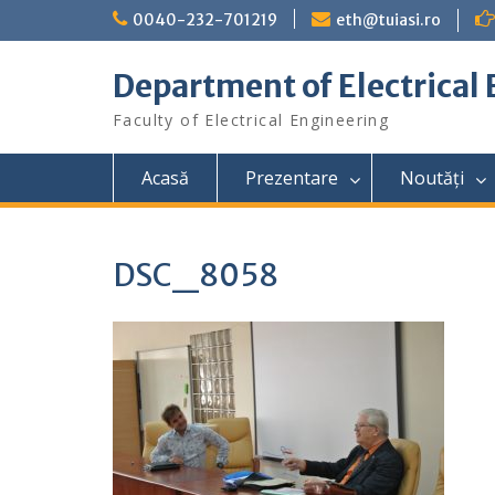
Skip
0040-232-701219
eth@tuiasi.ro
to
content
Department of Electrical
Faculty of Electrical Engineering
Acasă
Prezentare
Noutăți
DSC_8058