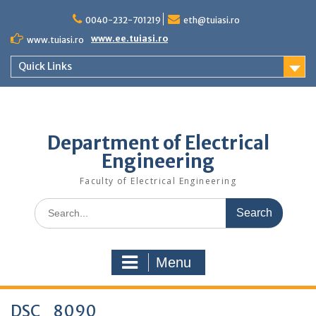
Skip
to
0040-232-701219
eth@tuiasi.ro
content
www.ee.tuiasi.ro
www.tuiasi.ro
Quick Links
Department of Electrical
Engineering
Faculty of Electrical Engineering
Search
for:
Menu
DSC_8090