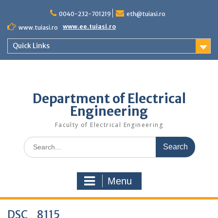
Skip
to
0040-232-701219
eth@tuiasi.ro
content
www.ee.tuiasi.ro
www.tuiasi.ro
Quick Links
Department of Electrical
Engineering
Faculty of Electrical Engineering
Search
for:
Menu
DSC_8115