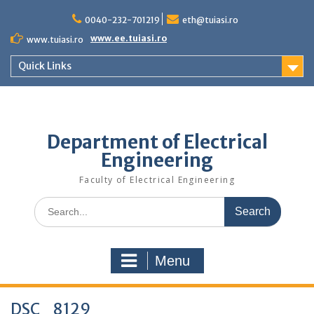
Skip
to
0040-232-701219
eth@tuiasi.ro
content
www.ee.tuiasi.ro
www.tuiasi.ro
Quick Links
Department of Electrical
Engineering
Faculty of Electrical Engineering
Search
for:
Menu
DSC_8129