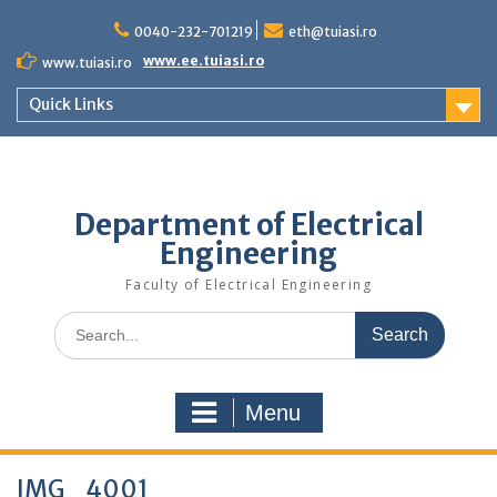
Skip
to
0040-232-701219
eth@tuiasi.ro
content
www.ee.tuiasi.ro
www.tuiasi.ro
Quick Links
Department of Electrical
Engineering
Faculty of Electrical Engineering
Search
for:
Menu
IMG_4001