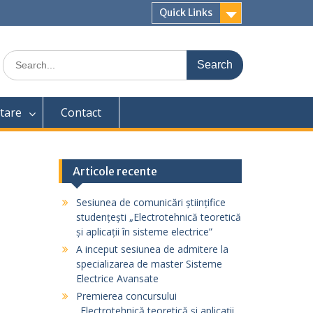
Quick Links
Search
for:
tare
Contact
Articole recente
Sesiunea de comunicări științifice
studențești „Electrotehnică teoretică
și aplicații în sisteme electrice”
A inceput sesiunea de admitere la
specializarea de master Sisteme
Electrice Avansate
Premierea concursului
„Electrotehnică teoretică și aplicații