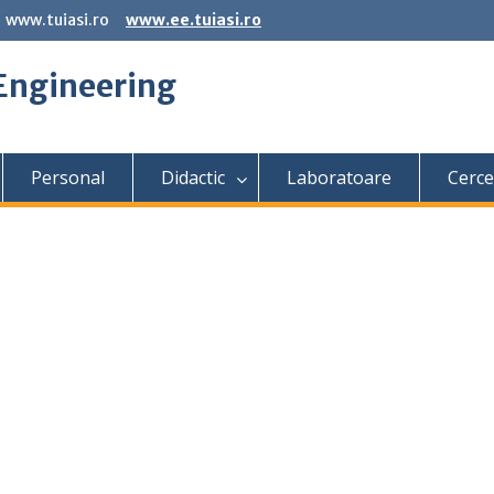
www.tuiasi.ro
www.ee.tuiasi.ro
 Engineering
Personal
Didactic
Laboratoare
Cerce