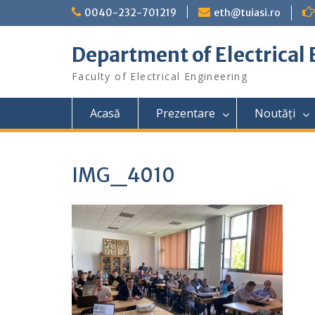
Skip
0040-232-701219
eth@tuiasi.ro
to
content
Department of Electrical
Faculty of Electrical Engineering
Acasă
Prezentare
Noutăți
IMG_4010