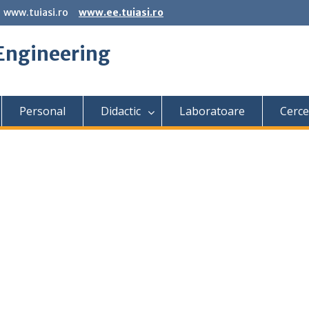
www.tuiasi.ro
www.ee.tuiasi.ro
 Engineering
Personal
Didactic
Laboratoare
Cerce