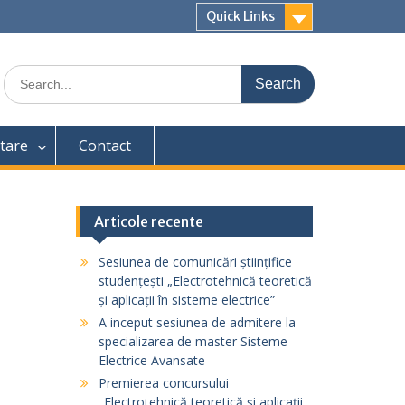
Quick Links
Search
for:
tare
Contact
Articole recente
Sesiunea de comunicări științifice
studențești „Electrotehnică teoretică
și aplicații în sisteme electrice”
A inceput sesiunea de admitere la
specializarea de master Sisteme
Electrice Avansate
Premierea concursului
„Electrotehnică teoretică și aplicații