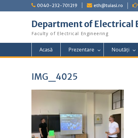
Skip
0040-232-701219
eth@tuiasi.ro
to
content
Department of Electrical
Faculty of Electrical Engineering
Acasă
Prezentare
Noutăți
IMG_4025