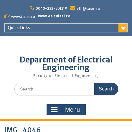
Skip
to
0040-232-701219
eth@tuiasi.ro
content
www.ee.tuiasi.ro
www.tuiasi.ro
Quick Links
Department of Electrical
Engineering
Faculty of Electrical Engineering
Search
for:
Menu
IMG_4046