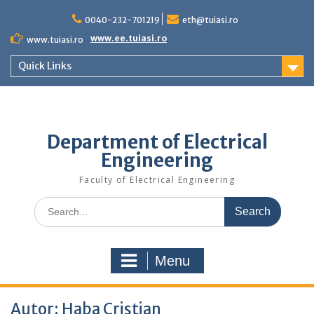
Skip
to
0040-232-701219
eth@tuiasi.ro
content
www.ee.tuiasi.ro
www.tuiasi.ro
Quick Links
Department of Electrical
Engineering
Faculty of Electrical Engineering
Search
for:
Menu
Autor:
Haba Cristian